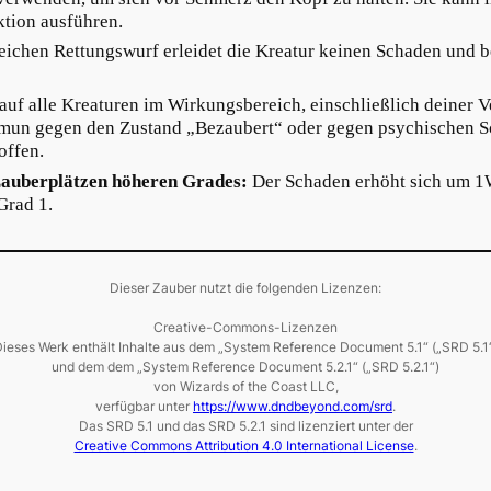
ktion ausführen.
eichen Rettungswurf erleidet die Kreatur keinen Schaden und b
auf alle Kreaturen im Wirkungsbereich, einschließlich deiner 
mmun gegen den Zustand „Bezaubert“ oder gegen psychischen S
offen.
auberplätzen höheren Grades:
Der Schaden erhöht sich um 1
Grad 1.
Dieser Zauber nutzt die folgenden Lizenzen:
Creative-Commons-Lizenzen
ieses Werk enthält Inhalte aus dem „System Reference Document 5.1“ („SRD 5.1
und dem dem „System Reference Document 5.2.1“ („SRD 5.2.1“)
von Wizards of the Coast LLC,
verfügbar unter
https://www.dndbeyond.com/srd
.
Das SRD 5.1 und das SRD 5.2.1 sind lizenziert unter der
Creative Commons Attribution 4.0 International License
.