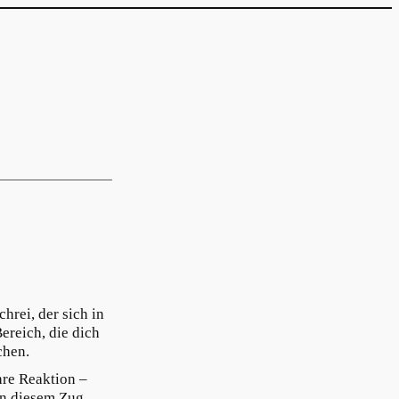
hrei, der sich in
ereich, die dich
chen.
hre Reaktion –
in diesem Zug