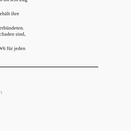
ehält ihre
Verbündeten.
chaden sind,
W6 für jeden
“)