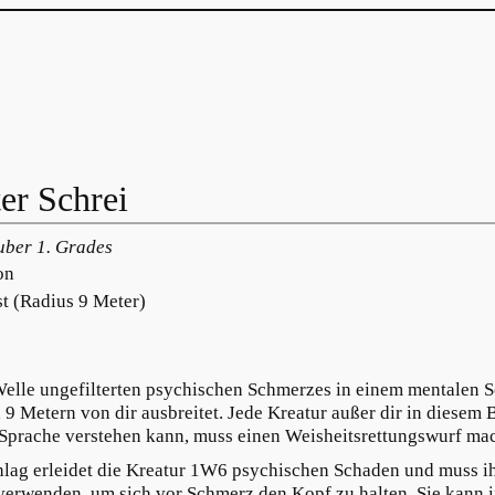
er Schrei
ber 1. Grades
on
t (Radius 9 Meter)
Welle ungefilterten psychischen Schmerzes in einem mentalen Sc
9 Metern von dir ausbreitet. Jede Kreatur außer dir in diesem B
 Sprache verstehen kann, muss einen Weisheitsrettungswurf ma
hlag erleidet die Kreatur 1W6 psychischen Schaden und muss i
 verwenden, um sich vor Schmerz den Kopf zu halten. Sie kann 