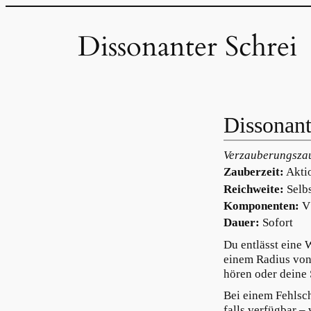
Zum
Inhalt
Dissonanter Schrei
springen
Dissonant
Verzauberungszau
Zauberzeit:
Akti
Reichweite:
Selbs
Komponenten:
V
Dauer:
Sofort
Du entlässt eine 
einem Radius von 
hören oder deine
Bei einem Fehlsc
falls verfügbar –