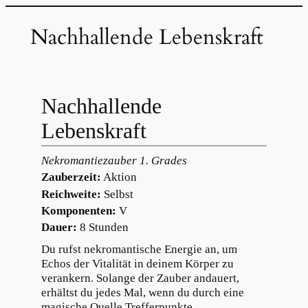
Zum
Nachhallende Lebenskraft
Inhalt
springen
Nachhallende
Lebenskraft
Nekromantiezauber 1. Grades
Zauberzeit:
Aktion
Reichweite:
Selbst
Komponenten:
V
Dauer:
8 Stunden
Du rufst nekromantische Energie an, um
Echos der Vitalität in deinem Körper zu
verankern. Solange der Zauber andauert,
erhältst du jedes Mal, wenn du durch eine
magische Quelle Trefferpunkte