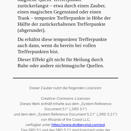
zurückerlangst – etwa durch einen Zauber,
einen magischen Gegenstand oder einen
Trank – temporäre Trefferpunkte in Höhe der
Hälfte der zurückerhaltenen Trefferpunkte
(abgerundet).
Du erhältst diese temporären Trefferpunkte
auch dann, wenn du bereits bei vollen
Trefferpunkten bist.
Dieser Effekt gilt nicht für Heilung durch
Ruhe oder andere nichtmagische Quellen.
Dieser Zauber nutzt die folgenden Lizenzen:
Creative-Commons-Lizenzen
Dieses Werk enthält Inhalte aus dem „System Reference
Document 5.1“ („SRD 5.1“)
und dem dem „System Reference Document 5.2.1“ („SRD 5.2.1“)
von Wizards of the Coast LLC,
verfügbar unter
https://www.dndbeyond.com/srd
.
Das SRD 5.1 und das SRD 5.2.1 sind lizenziert unter der